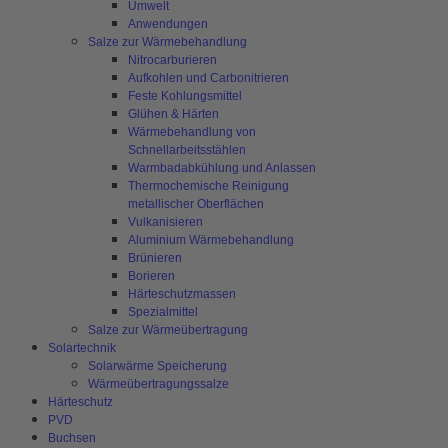
Umwelt
Anwendungen
Salze zur Wärmebehandlung
Nitrocarburieren
Aufkohlen und Carbonitrieren
Feste Kohlungsmittel
Glühen & Härten
Wärmebehandlung von
Schnellarbeitsstählen
Warmbadabkühlung und Anlassen
Thermochemische Reinigung
metallischer Oberflächen
Vulkanisieren
Aluminium Wärmebehandlung
Brünieren
Borieren
Härteschutzmassen
Spezialmittel
Salze zur Wärmeübertragung
Solartechnik
Solarwärme Speicherung
Wärmeübertragungssalze
Härteschutz
PVD
Buchsen