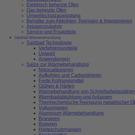
Elektrisch beheizte Öfen
Gas beheizte Öfen
Umweltschutzausrüstung
Behälter zum Abkühlen, Reinigen & Imprägnieren
Anlagenzubehör
Service und Ersatzteile
Salzbad Wärmebehandlung
Salzbad Technologie
Verfahrensvorteile
Umwelt
Anwendungen
Salze zur Wärmebehandlung
Nitrocarburieren
Aufkohlen und Carbonitrieren
Feste Kohlungsmittel
Glühen & Härten
Wärmebehandlung von Schnellarbeitsstähle
Warmbadabkühlung und Anlassen
Thermochemische Reinigung metallischer O
Vulkanisieren
Aluminium Wärmebehandlung
Brünieren
Borieren
Härteschutzmassen
Spezialmittel