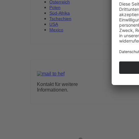
Österreich
Polen
Süd-Afrika
Tschechien
USA
Mexico
Kontakt für weitere
Informationen.