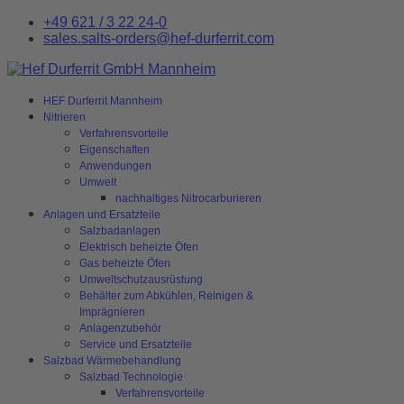
+49 621 / 3 22 24-0
sales.salts-orders@hef-durferrit.com
HEF Durferrit Mannheim
Nitrieren
Verfahrensvorteile
Eigenschaften
Anwendungen
Umwelt
nachhaltiges Nitrocarburieren
Anlagen und Ersatzteile
Salzbadanlagen
Elektrisch beheizte Öfen
Gas beheizte Öfen
Umweltschutzausrüstung
Behälter zum Abkühlen, Reinigen &
Imprägnieren
Anlagenzubehör
Service und Ersatzteile
Salzbad Wärmebehandlung
Salzbad Technologie
Verfahrensvorteile