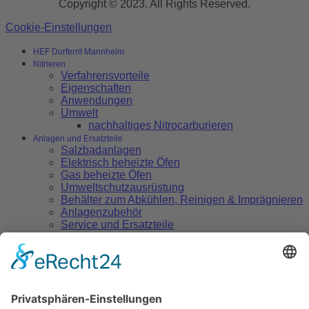
Copyright © 2023. All Rights Reserved.
Cookie-Einstellungen
HEF Durferrit Mannheim
Nitrieren
Verfahrensvorteile
Eigenschaften
Anwendungen
Umwelt
nachhaltiges Nitrocarburieren
Anlagen und Ersatzteile
Salzbadanlagen
Elektrisch beheizte Öfen
Gas beheizte Öfen
Umweltschutzausrüstung
Behälter zum Abkühlen, Reinigen & Imprägnieren
Anlagenzubehör
Service und Ersatzteile
Salzbad Wärmebehandlung
Salzbad Technologie
Verfahrensvorteile
Umwelt
Anwendungen
Salze zur Wärmebehandlung